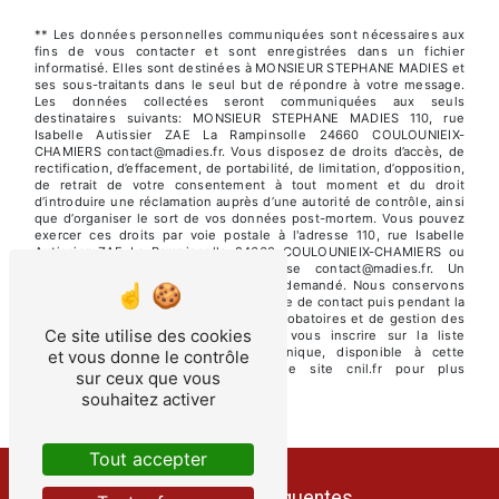
** Les données personnelles communiquées sont nécessaires aux
fins de vous contacter et sont enregistrées dans un fichier
informatisé. Elles sont destinées à MONSIEUR STEPHANE MADIES et
ses sous-traitants dans le seul but de répondre à votre message.
Les données collectées seront communiquées aux seuls
destinataires suivants: MONSIEUR STEPHANE MADIES 110, rue
Isabelle Autissier ZAE La Rampinsolle 24660 COULOUNIEIX-
CHAMIERS contact@madies.fr. Vous disposez de droits d’accès, de
rectification, d’effacement, de portabilité, de limitation, d’opposition,
de retrait de votre consentement à tout moment et du droit
d’introduire une réclamation auprès d’une autorité de contrôle, ainsi
que d’organiser le sort de vos données post-mortem. Vous pouvez
exercer ces droits par voie postale à l'adresse 110, rue Isabelle
Autissier ZAE La Rampinsolle 24660 COULOUNIEIX-CHAMIERS ou
par courrier électronique à l'adresse contact@madies.fr. Un
justificatif d'identité pourra vous être demandé. Nous conservons
vos données pendant la période de prise de contact puis pendant la
durée de prescription légale aux fins probatoires et de gestion des
Ce site utilise des cookies
contentieux. Vous avez le droit de vous inscrire sur la liste
d'opposition au démarchage téléphonique, disponible à cette
et vous donne le contrôle
adresse:
Bloctel.gouv.fr
. Consultez le site cnil.fr pour plus
sur ceux que vous
d’informations sur vos droits.
souhaitez activer
Tout accepter
Recherches fréquentes