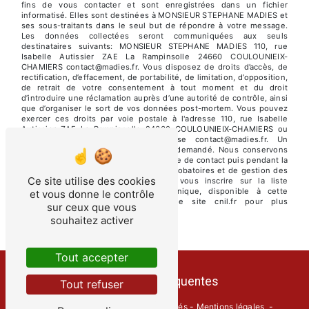
fins de vous contacter et sont enregistrées dans un fichier
informatisé. Elles sont destinées à MONSIEUR STEPHANE MADIES et
ses sous-traitants dans le seul but de répondre à votre message.
Les données collectées seront communiquées aux seuls
destinataires suivants: MONSIEUR STEPHANE MADIES 110, rue
Isabelle Autissier ZAE La Rampinsolle 24660 COULOUNIEIX-
CHAMIERS contact@madies.fr. Vous disposez de droits d’accès, de
rectification, d’effacement, de portabilité, de limitation, d’opposition,
de retrait de votre consentement à tout moment et du droit
d’introduire une réclamation auprès d’une autorité de contrôle, ainsi
que d’organiser le sort de vos données post-mortem. Vous pouvez
exercer ces droits par voie postale à l'adresse 110, rue Isabelle
Autissier ZAE La Rampinsolle 24660 COULOUNIEIX-CHAMIERS ou
par courrier électronique à l'adresse contact@madies.fr. Un
justificatif d'identité pourra vous être demandé. Nous conservons
vos données pendant la période de prise de contact puis pendant la
durée de prescription légale aux fins probatoires et de gestion des
Ce site utilise des cookies
contentieux. Vous avez le droit de vous inscrire sur la liste
d'opposition au démarchage téléphonique, disponible à cette
et vous donne le contrôle
adresse:
Bloctel.gouv.fr
. Consultez le site cnil.fr pour plus
sur ceux que vous
d’informations sur vos droits.
souhaitez activer
Tout accepter
Recherches fréquentes
Tout refuser
©
Vistalid
- 2026 - Tous droits réservés -
Mentions légales
-