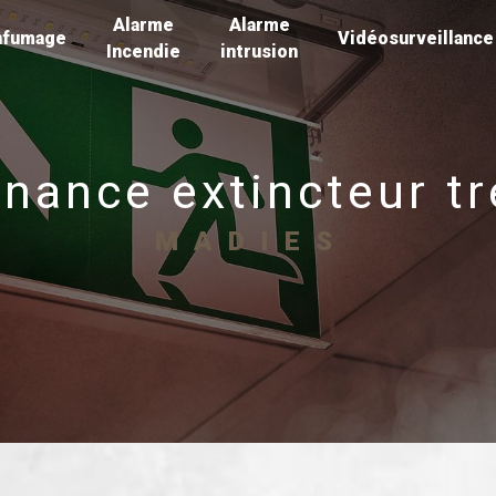
Alarme
Alarme
nfumage
Vidéosurveillance
Incendie
intrusion
nance extincteur tr
MADIES