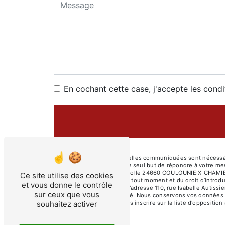
En cochant cette case, j'accepte les condi
** Les données personnelles communiquées sont nécessair
ses sous-traitants dans le seul but de répondre à votre 
Autissier ZAE La Rampinsolle 24660 COULOUNIEIX-CHAMIERS co
Ce site utilise des cookies
de votre consentement à tout moment et du droit d’introdu
et vous donne le contrôle
droits par voie postale à l'adresse 110, rue Isabelle Autis
sur ceux que vous
pourra vous être demandé. Nous conservons vos données pen
souhaitez activer
Vous avez le droit de vous inscrire sur la liste d'opposit