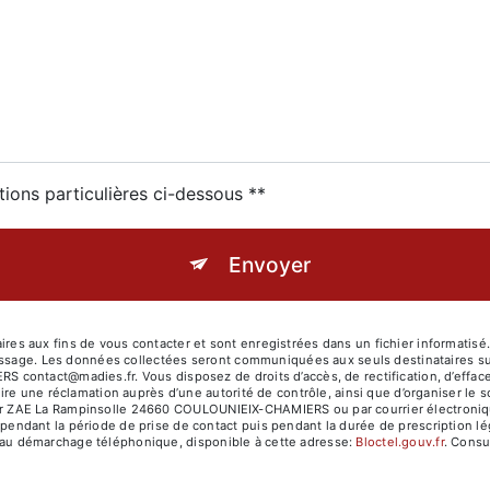
tions particulières ci-dessous **
Envoyer
es aux fins de vous contacter et sont enregistrées dans un fichier informati
message. Les données collectées seront communiquées aux seuls destinataires
ntact@madies.fr. Vous disposez de droits d’accès, de rectification, d’effacement
ire une réclamation auprès d’une autorité de contrôle, ainsi que d’organiser l
sier ZAE La Rampinsolle 24660 COULOUNIEIX-CHAMIERS ou par courrier électronique
dant la période de prise de contact puis pendant la durée de prescription lég
ion au démarchage téléphonique, disponible à cette adresse:
Bloctel.gouv.fr
. Consul