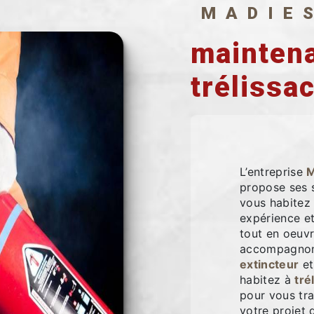
MADIE
maintena
trélissa
L’entreprise
M
propose ses 
vous habitez
expérience et
tout en oeuvr
accompagnons
extincteur
et
habitez à
tré
pour vous tr
votre projet