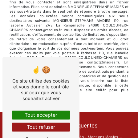
fins de vous contacter et sont enregistrées dans un fichier
informatisé. Elles sont destinées à MONSIEUR STEPHANE MADIES et
ses sous-traitants dans le seul but de répondre à votre message.
Les données collectées seront communiquées aux seuls
destinataires suivants: MONSIEUR STEPHANE MADIES 110, rue
Isabelle Autissier ZAE La Rampinsolle 24660 COULOUNIEIX-
CHAMIERS contact@madies.fr. Vous disposez de droits d’accès, de
rectification, d’effacement, de portabilité, de limitation, d’opposition,
de retrait de votre consentement à tout moment et du droit
d’introduire une réclamation auprès d’une autorité de contrôle, ainsi
que d’organiser le sort de vos données post-mortem. Vous pouvez
exercer ces droits par voie postale à l'adresse 110, rue Isabelle
Autissier ZAE La Rampinsolle 24660 COULOUNIEIX-CHAMIERS ou
par courrier électronique à l'adresse contact@madies.fr. Un
justificatif d'identité pourra vous être demandé. Nous conservons
vos données pendant la période de prise de contact puis pendant la
durée de prescription légale aux fins probatoires et de gestion des
Ce site utilise des cookies
contentieux. Vous avez le droit de vous inscrire sur la liste
d'opposition au démarchage téléphonique, disponible à cette
et vous donne le contrôle
adresse:
Bloctel.gouv.fr
. Consultez le site cnil.fr pour plus
sur ceux que vous
d’informations sur vos droits.
souhaitez activer
Tout accepter
Recherches fréquentes
Tout refuser
©
Vistalid
- 2026 - Tous droits réservés -
Mentions légales
-