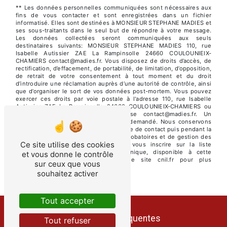
** Les données personnelles communiquées sont nécessaires aux
fins de vous contacter et sont enregistrées dans un fichier
informatisé. Elles sont destinées à MONSIEUR STEPHANE MADIES et
ses sous-traitants dans le seul but de répondre à votre message.
Les données collectées seront communiquées aux seuls
destinataires suivants: MONSIEUR STEPHANE MADIES 110, rue
Isabelle Autissier ZAE La Rampinsolle 24660 COULOUNIEIX-
CHAMIERS contact@madies.fr. Vous disposez de droits d’accès, de
rectification, d’effacement, de portabilité, de limitation, d’opposition,
de retrait de votre consentement à tout moment et du droit
d’introduire une réclamation auprès d’une autorité de contrôle, ainsi
que d’organiser le sort de vos données post-mortem. Vous pouvez
exercer ces droits par voie postale à l'adresse 110, rue Isabelle
Autissier ZAE La Rampinsolle 24660 COULOUNIEIX-CHAMIERS ou
par courrier électronique à l'adresse contact@madies.fr. Un
justificatif d'identité pourra vous être demandé. Nous conservons
vos données pendant la période de prise de contact puis pendant la
durée de prescription légale aux fins probatoires et de gestion des
Ce site utilise des cookies
contentieux. Vous avez le droit de vous inscrire sur la liste
d'opposition au démarchage téléphonique, disponible à cette
et vous donne le contrôle
adresse:
Bloctel.gouv.fr
. Consultez le site cnil.fr pour plus
sur ceux que vous
d’informations sur vos droits.
souhaitez activer
Tout accepter
Recherches fréquentes
Tout refuser