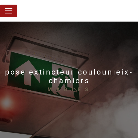
Panneau de gestion des cookies
pose extincteur coulounieix-
chamiers
MADIES